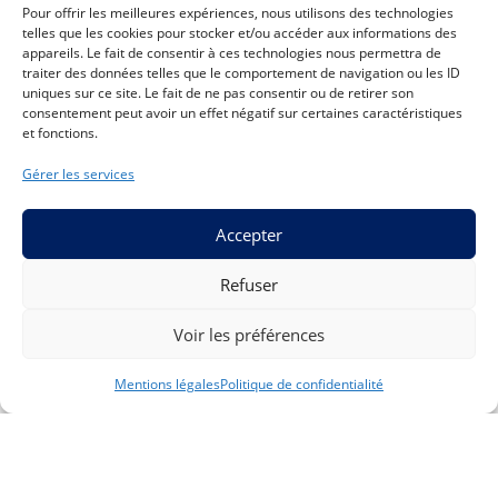
Pour offrir les meilleures expériences, nous utilisons des technologies
telles que les cookies pour stocker et/ou accéder aux informations des
appareils. Le fait de consentir à ces technologies nous permettra de
Création, organisation et gestion
traiter des données telles que le comportement de navigation ou les ID

d’un service public local
uniques sur ce site. Le fait de ne pas consentir ou de retirer son
consentement peut avoir un effet négatif sur certaines caractéristiques
Construction et gestion
et fonctions.
d’équipements publics
Gérer les services
Exercice de la police
COLLECTIVITÉS
administrative
TERRITORIALES
Accepter
Gestion des agents publics
Accompagnement des collectivités
Subventionnement de projets ou
Refuser
territoriales et notamment des
des acteurs
petites communes rurales (moins de
Voir les préférences
3500 habitants) dans leur vie
institutionnelle et quotidienne.
Mentions légales
Politique de confidentialité
En savoir plus