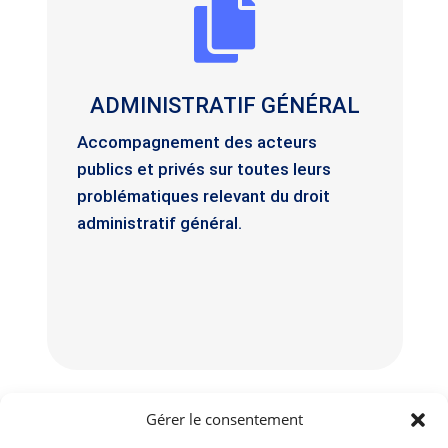
Fermeture administrative d’un

établissement
Mutation et transfert de licence
IV ou de taxi
ADMINISTRATIF GÉNÉRAL
Renouvellement d’un agrément
professionnel
Accompagnement des acteurs
Sanction financière de
publics et privés sur toutes leurs
l’administration
problématiques relevant du droit
administratif général.
En savoir plus
Gérer le consentement